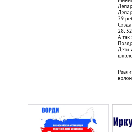
Депар
Депар
29 ре
Созда
28, 32
А так
Поздр
Дети 
школе
Реали
волон