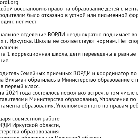
ordi.org
сьбой восстановить право на образование детей с мен
родителям было отказано в устной или письменной форм
 один: нет мест.
нальное отделение ВОРДИ неоднократно поднимает воп
х г. Иркутска. Школы не соответствуют нормам. Нет спо
олнены.
та 1 коррекционная школа, дети переведены в разные
ние.
одитель Семейных приемных ВОРДИ и координатор по 
на Вильман
обратилась в Министерство образование с п
 в первый класс.
та 2024 года состоялось несколько встреч, в том числе 
тавителями Министерства образования, Управления по с
тамента образования, Уполномоченного по правам реб
даря совместной работе
РДИ Иркутской области,
терства образовования
терство образования Иркутской области
,