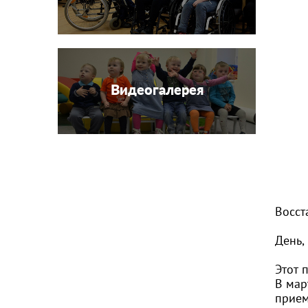
Видеогалерея
Восст
День,
Этот 
В мар
прием