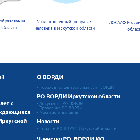
 образования
Уполномоченный по правам
ДОСААФ России
 области
человека в Иркутской области
облас
ой
О ВОРДИ
- Переход на центральный сайт ВОРДИ
РО ВОРДИ Иркутской области
- Документы РО ВОРДИ
лет с
- Правление РО ВОРДИ
-
Местные отделения
уждающихся
 Иркутской
Новости
- Новости РО ВОРДИ Иркутской области
Членство РО
ВОРДИ ИО