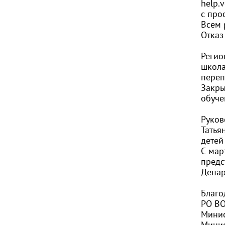
help.v
с про
Всем 
Отказ
Регио
школа
переп
Закры
обуче
Руков
Татья
детей
С мар
предс
Депар
Благо
РО ВО
Минис
Минис