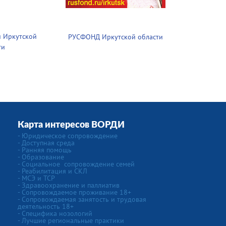
 Иркутской
РУСФОНД Иркутской области
ти
Карта интересов ВОРДИ
-
Юридическое сопровождение
- Доступная среда
- Ранняя помощь
- Образование
-
Социальное сопровождение семей
- Реабилитация и СКЛ
- МСЭ и ТСР
- Здравоохранение и паллиатив
- Сопровождаемое проживание 18+
- Сопровождаемая занятость и трудовая
деятельность 18+
-
Специфика нозологий
- Лучшие региональные практики