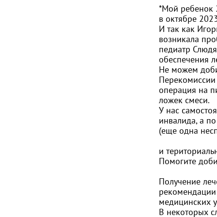
*Мой ребенок 
в октябре 202
И так как Иго
возникала про
педиатр Слюдя
обеспечения л
Не можем доби
Перекомиссии 
операция на п
ложек смеси.
У нас самосто
инвалида, а по
(еще одна нес
и териториаль
Помогите доби
Получение лече
рекомендации в
медицинских у
В некоторых с