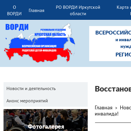
О
РО ВОРДИ Иркутской
Карта 
Главная
ВОРДИ
области
ВСЕРОССИЙС
и инва
нужд
РЕГИ
Новости и деятельность
Восстанов
Анонс мероприятий
Главная
Ново
>
инвалида!
Фотогалерея