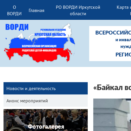
О
РО ВОРДИ Иркутской
Карта 
Главная
ВОРДИ
области
ВСЕРОССИЙС
и инва
нужд
РЕГИ
«Байкал в
Новости и деятельность
Анонс мероприятий
Фотогалерея