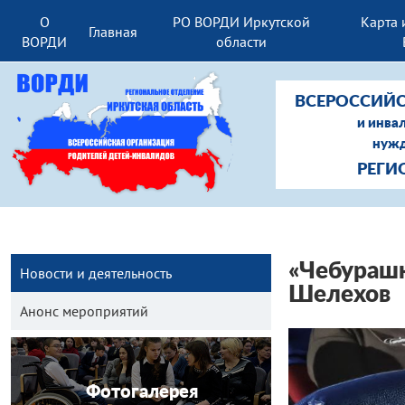
О
РО ВОРДИ Иркутской
Карта 
Главная
ВОРДИ
области
ВСЕРОССИЙС
и инва
нужд
РЕГИ
«Чебурашк
Новости и деятельность
Шелехов
Анонс мероприятий
Фотогалерея