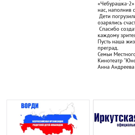
«Чебурашка-2» 
нас, наполнив 
Дети погрузили
озарялись сча
Спасибо создат
каждому зрите
Пусть наша жиз
преград.
Семьи Местного
Кинотеатр "Юн
Анна Андреева