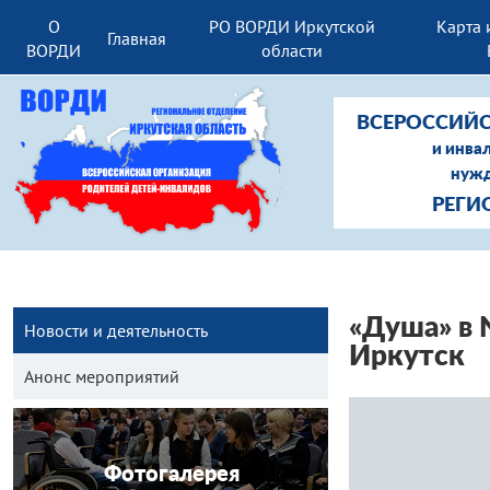
О
РО ВОРДИ Иркутской
Карта 
Главная
ВОРДИ
области
ВСЕРОССИЙС
и инва
нужд
РЕГИ
«Душа» в 
Новости и деятельность
Иркутск
Анонс мероприятий
Фотогалерея