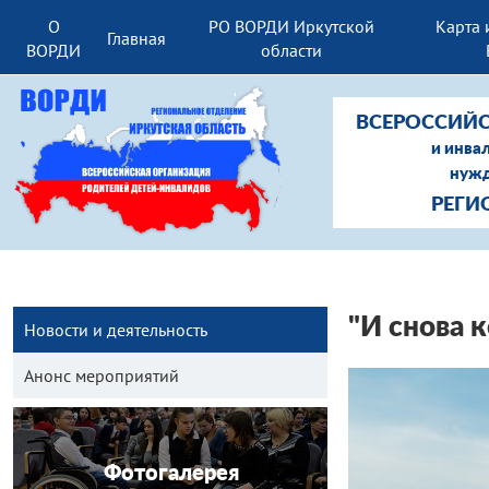
О
РО ВОРДИ Иркутской
Карта 
Главная
ВОРДИ
области
ВСЕРОССИЙС
и инва
нужд
РЕГИ
"И снова 
Новости и деятельность
Анонс мероприятий
Фотогалерея