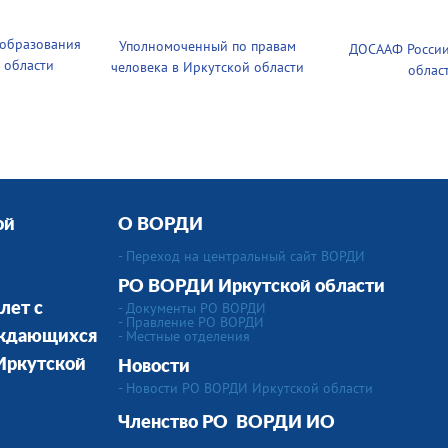
 образования
Уполномоченный по правам
ДОСААФ России
 области
человека в Иркутской области
облас
ой
О ВОРДИ
- Переход на центральный сайт ВОРДИ
РО ВОРДИ Иркутской области
- Документы РО ВОРДИ
лет с
- Правление РО ВОРДИ
-
Местные отделения
уждающихся
 Иркутской
Новости
- Новости РО ВОРДИ Иркутской области
Членство РО
ВОРДИ ИО