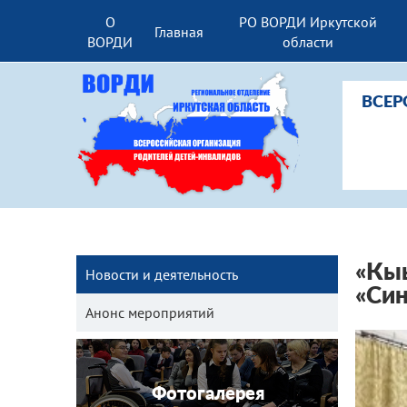
О
РО ВОРДИ Иркутской
Главная
ВОРДИ
области
ВСЕР
«Кыы
Новости и деятельность
«Си
Анонс мероприятий
Фотогалерея