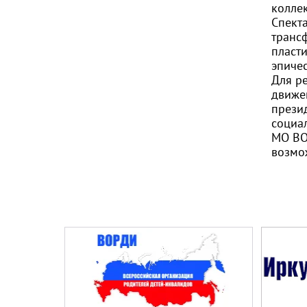
колле
Спект
транс
пласт
эпиче
Для ре
движе
прези
социа
МО ВО
возмо