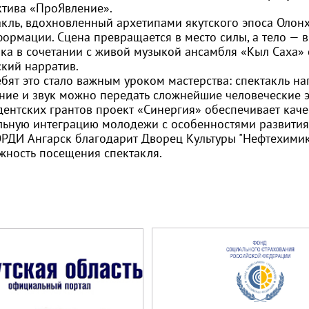
ктива «ПроЯвление».
акль, вдохновленный архетипами якутского эпоса Олонх
формации. Сцена превращается в место силы, а тело — 
ика в сочетании с живой музыкой ансамбля «Кыл Саха»
ский нарратив.
бят это стало важным уроком мастерства: спектакль н
ние и звук можно передать сложнейшие человеческие 
дентских грантов проект «Синергия» обеспечивает кач
льную интеграцию молодежи с особенностями развития
РДИ Ангарск
благодарит
Дворец Культуры "Нефтехимик
жность посещения спектакля.