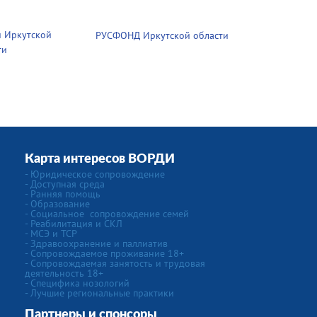
 Иркутской
РУСФОНД Иркутской области
ти
Карта интересов ВОРДИ
-
Юридическое сопровождение
- Доступная среда
- Ранняя помощь
- Образование
-
Социальное сопровождение семей
- Реабилитация и СКЛ
- МСЭ и ТСР
- Здравоохранение и паллиатив
- Сопровождаемое проживание 18+
- Сопровождаемая занятость и трудовая
деятельность 18+
-
Специфика нозологий
- Лучшие региональные практики
Партнеры и спонсоры