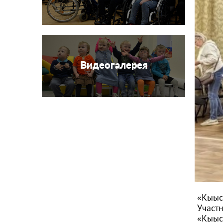
Видеогалерея
«Кыыс
Участ
«Кыыс