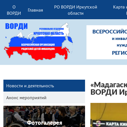
О
РО ВОРДИ Иркутской
Карта 
Главная
ВОРДИ
области
ВСЕРОССИЙС
и инва
нужд
РЕГИ
«Мадагаск
Новости и деятельность
ВОРДИ Ир
Анонс мероприятий
Фотогалерея