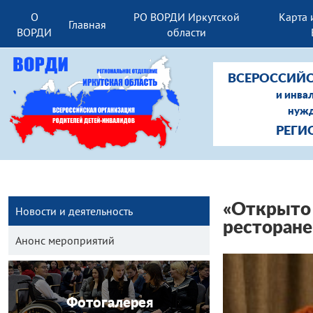
О
РО ВОРДИ Иркутской
Карта 
Главная
ВОРДИ
области
ВСЕРОССИЙС
и инва
нужд
РЕГИ
«Открыто 
Новости и деятельность
ресторане
Анонс мероприятий
Фотогалерея