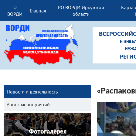
О
РО ВОРДИ Иркутской
Карта 
Главная
ВОРДИ
области
ВСЕРОССИЙС
и инва
нужд
РЕГИ
«Распаков
Новости и деятельность
Анонс мероприятий
Фотогалерея