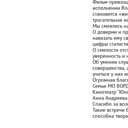
Фильм превзошё
исполнении Вла
становится «жи
трогательная и
Мы смеялись на
О доверии и пр
навязать ему с
цифры статисти
О смелости отс
уверенность и 
Об умении слуш
совершенства, 
учиться у них 
Огромная благо
Семьи МО ВОРД
Кинотеатр "Юн
Анна Андреева
Спасибо за воз
Такие встречи 
способна твори