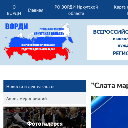
О
РО ВОРДИ Иркутской
Карта 
Главная
ВОРДИ
области
ВСЕРОССИЙС
и инва
нужд
РЕГИ
"Слата ма
Новости и деятельность
Анонс мероприятий
Фотогалерея