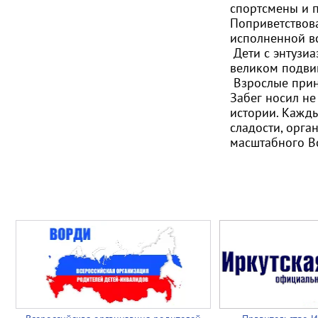
спортсмены и 
Поприветствова
исполненной вс
Дети с энтузи
великом подви
Взрослые прин
Забег носил не
истории. Кажды
сладости, орга
масштабного Вс