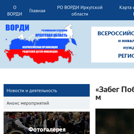
О
РО ВОРДИ Иркутской
Карта 
Главная
ВОРДИ
области
ВСЕРОССИЙС
и инва
нужд
РЕГИ
«Забег По
Новости и деятельность
м
Анонс мероприятий
Фотогалерея