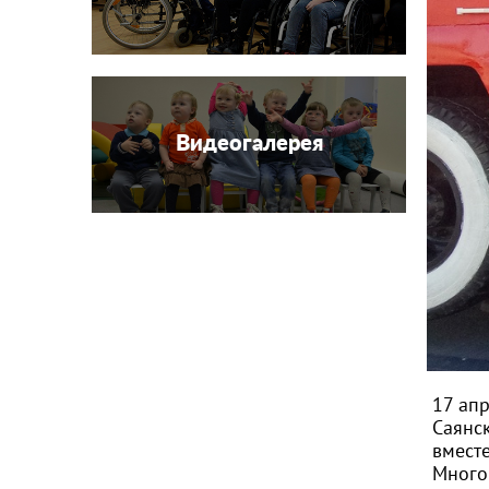
Видеогалерея
17 ап
Саянс
вмест
Много