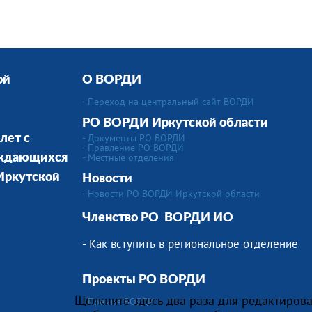
ой
О ВОРДИ
- Переход на центральный сайт ВОРДИ
РО ВОРДИ Иркутской области
- Документы РО ВОРДИ
лет с
- Правление РО ВОРДИ
-
Местные отделения
уждающихся
 Иркутской
Новости
- Новости РО ВОРДИ Иркутской области
Членство РО
ВОРДИ ИО
- Как вступить в региональное отделение
Проекты РО ВОРДИ
Щёлкните здесь два раза для редактирова
- Премия ВОРДИ