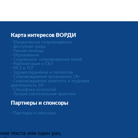
Карта интересов ВОРДИ
-
Юридическое сопровождение
- Доступная среда
- Ранняя помощь
- Образование
-
Социальное сопровождение семей
- Реабилитация и СКЛ
- МСЭ и ТСР
- Здравоохранение и паллиатив
- Сопровождаемое проживание 18+
- Сопровождаемая занятость и трудовая
деятельность 18+
-
Специфика нозологий
- Лучшие региональные практики
Партнеры и спонсоры
- Партнеры и спонсоры
ния текста или один раз,