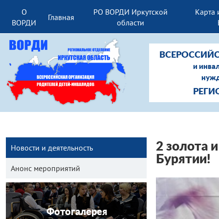
О
РО ВОРДИ Иркутской
Карта 
Главная
ВОРДИ
области
ВСЕРОССИЙС
и инва
нужд
РЕГИ
2 золота 
Новости и деятельность
Бурятии!
Анонс мероприятий
Фотогалерея