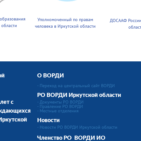
 образования
Уполномоченный по правам
ДОСААФ России
 области
человека в Иркутской области
облас
ой
О ВОРДИ
- Переход на центральный сайт ВОРДИ
РО ВОРДИ Иркутской области
- Документы РО ВОРДИ
лет с
- Правление РО ВОРДИ
-
Местные отделения
уждающихся
 Иркутской
Новости
- Новости РО ВОРДИ Иркутской области
Членство РО
ВОРДИ ИО