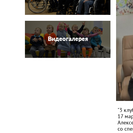
Видеогалерея
"3 клу
17 ма
Алекс
со сп