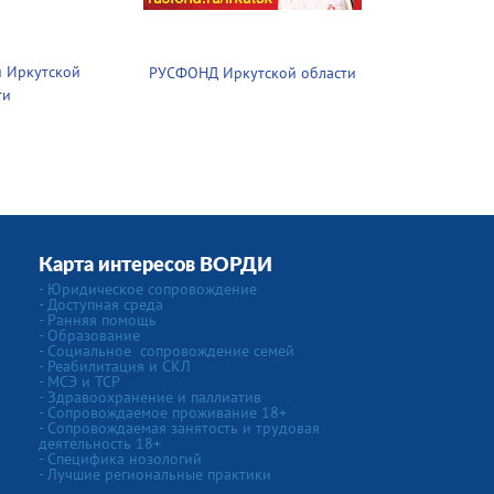
 Иркутской
РУСФОНД Иркутской области
ти
Карта интересов ВОРДИ
-
Юридическое сопровождение
- Доступная среда
- Ранняя помощь
- Образование
-
Социальное сопровождение семей
- Реабилитация и СКЛ
- МСЭ и ТСР
- Здравоохранение и паллиатив
- Сопровождаемое проживание 18+
- Сопровождаемая занятость и трудовая
деятельность 18+
-
Специфика нозологий
- Лучшие региональные практики