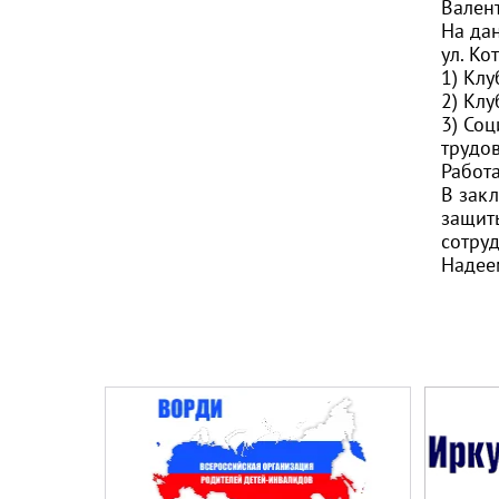
Вален
На да
ул. Ко
1) Клу
2) Клу
3) Соц
трудо
Работа
В зак
защит
сотру
Надее