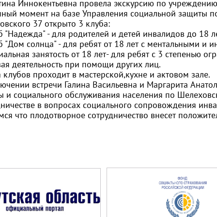
тина Иннокентьевна провела экскурсию по учреждению
нный момент на базе Управления социальной защиты по
товского 37 открыто 3 клуба:
б "Надежда" - для родителей и детей инвалидов до 18 л
б "Дом солнца" - для ребят от 18 лет с ментальными и
иальная занятость от 18 лет- для ребят с 3 степенью 
вая деятельность при помощи других лиц.
 клубов проходит в мастерской,кухне и актовом зале.
лючении встречи Галина Васильевна и Маргарита Анато
ы и социального обслуживания населения по Шелеховс
дничестве в вопросах социального сопровождения инв
мся что плодотворное сотрудничество внесет положите