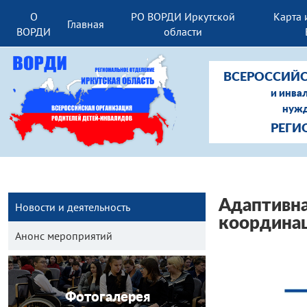
О
РО ВОРДИ Иркутской
Карта 
Главная
ВОРДИ
области
ВСЕРОССИЙС
и инва
нужд
РЕГИ
Адаптивна
Новости и деятельность
координац
Анонс мероприятий
Фотогалерея