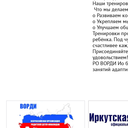
Наши трениров
Что мы делаем
o Развиваем к
o Укрепляем м
o Улучшаем об
Тренировки пр
ребёнка. Под ч
счастливее каж
Присоединяйтес
удовольствием!
РО ВОРДИ Ио 
занятий адапт