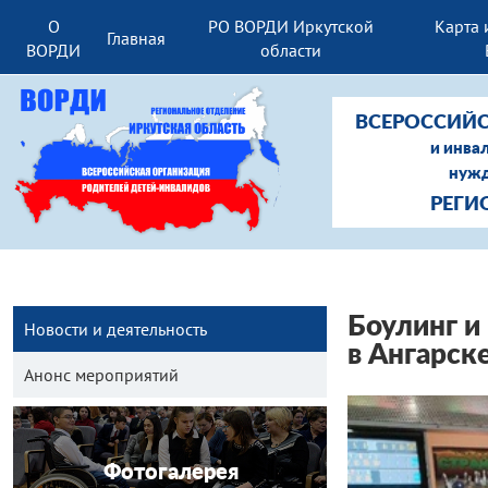
О
РО ВОРДИ Иркутской
Карта 
Главная
ВОРДИ
области
ВСЕРОССИЙС
и инва
нужд
РЕГИ
Боулинг и 
Новости и деятельность
в Ангарск
Анонс мероприятий
Фотогалерея