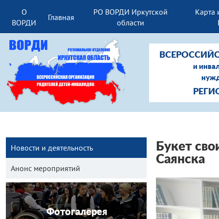
О
РО ВОРДИ Иркутской
Карта 
Главная
ВОРДИ
области
ВСЕРОССИЙС
и инва
нужд
РЕГИ
Букет сво
Новости и деятельность
Саянска
Анонс мероприятий
Фотогалерея