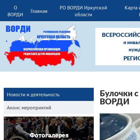
О
РО ВОРДИ Иркутской
Карта 
Главная
ВОРДИ
области
ВСЕРОССИЙС
и инва
нужд
РЕГИ
Булочки с
Новости и деятельность
ВОРДИ
Анонс мероприятий
Фотогалерея