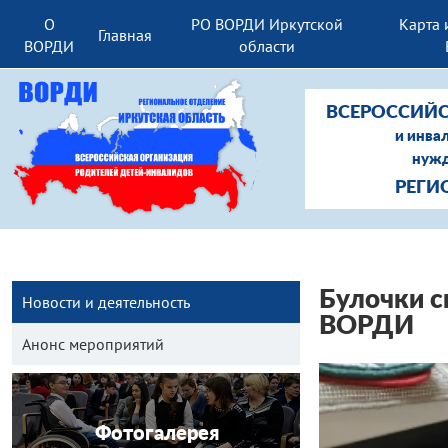
О
РО ВОРДИ Иркутской
Карта 
Главная
ВОРДИ
области
ВСЕРОССИЙС
и инва
нужд
РЕГИ
Булочки с
Новости и деятельность
ВОРДИ
Анонс мероприятий
Фотогалерея