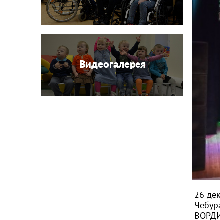
Видеогалерея
26 де
Чебур
ВОРДИ