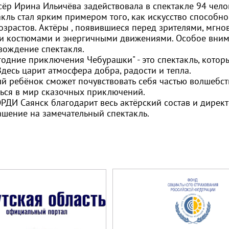
сёр Ирина Ильичёва задействовала в спектакле 94 чело
кль стал ярким примером того, как искусство способн
возрастов. Актёры , появившиеся перед зрителями, мгн
и костюмами и энергичными движениями. Особое вним
вождение спектакля.
годние приключения Чебурашки" - это спектакль, кото
Здесь царит атмосфера добра, радости и тепла.
й ребёнок сможет почувствовать себя частью волшебств
ться в мир сказочных приключений.
РДИ Саянск благодарит весь актёрский состав и дирек
ашение на замечательный спектакль.