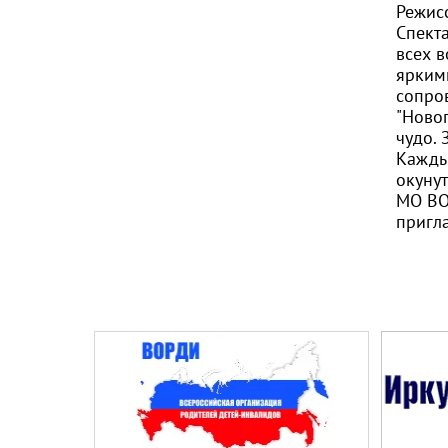
Режис
Спекта
всех 
ярким
сопро
"Ново
чудо. 
Кажды
окуну
МО ВО
пригл