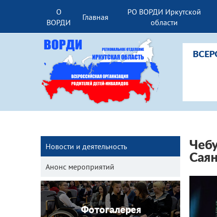
О
РО ВОРДИ Иркутской
Главная
ВОРДИ
области
ВСЕР
Чебу
Новости и деятельность
Сая
Анонс мероприятий
Фотогалерея