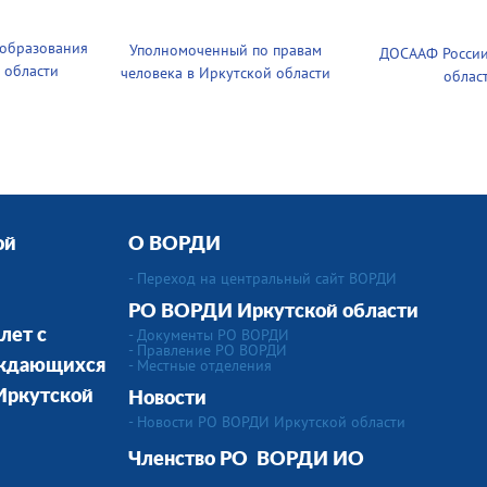
 образования
Уполномоченный по правам
ДОСААФ России
 области
человека в Иркутской области
облас
ой
О ВОРДИ
- Переход на центральный сайт ВОРДИ
РО ВОРДИ Иркутской области
- Документы РО ВОРДИ
лет с
- Правление РО ВОРДИ
-
Местные отделения
уждающихся
 Иркутской
Новости
- Новости РО ВОРДИ Иркутской области
Членство РО
ВОРДИ ИО