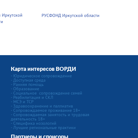
 Иркутской
РУСФОНД Иркутской области
ти
Карта интересов ВОРДИ
-
Юридическое сопровождение
- Доступная среда
- Ранняя помощь
- Образование
-
Социальное сопровождение семей
- Реабилитация и СКЛ
- МСЭ и ТСР
- Здравоохранение и паллиатив
- Сопровождаемое проживание 18+
- Сопровождаемая занятость и трудовая
деятельность 18+
-
Специфика нозологий
- Лучшие региональные практики
Партнеры и спонсоры