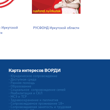
 Иркутской
РУСФОНД Иркутской области
ти
Карта интересов ВОРДИ
-
Юридическое сопровождение
- Доступная среда
- Ранняя помощь
- Образование
-
Социальное сопровождение семей
- Реабилитация и СКЛ
- МСЭ и ТСР
- Здравоохранение и паллиатив
- Сопровождаемое проживание 18+
- Сопровождаемая занятость и трудовая