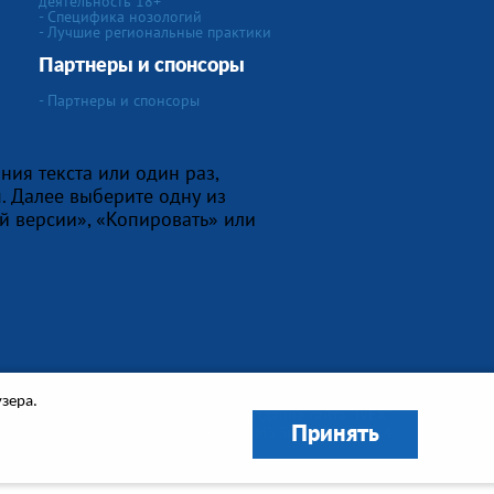
деятельность 18+
-
Специфика нозологий
- Лучшие региональные практики
Партнеры и спонсоры
- Партнеры и спонсоры
ния текста или один раз,
. Далее выберите одну из
й версии», «Копировать» или
узера.
Создание сайта
"IVEX"
Сайт работает на
CMS Smart Engine v.4
Принять