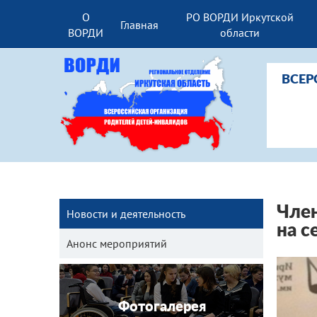
О
РО ВОРДИ Иркутской
Главная
ВОРДИ
области
ВСЕР
Член
Новости и деятельность
на с
Анонс мероприятий
Фотогалерея