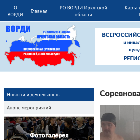
О
РО ВОРДИ Иркутской
Карта 
Главная
ВОРДИ
области
ВСЕРОССИЙС
и инва
нужд
РЕГИ
Cоревнова
Новости и деятельность
Анонс мероприятий
Фотогалерея