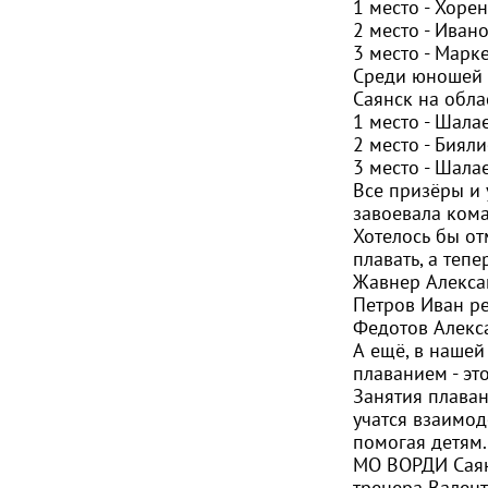
1 место - Хоре
2 место - Иван
3 место - Марк
Среди юношей ш
Саянск на обла
1 место - Шала
2 место - Бияли
3 место - Шала
Все призёры и
завоевала ком
Хотелось бы от
плавать, а теп
Жавнер Алексан
Петров Иван ре
Федотов Алекса
А ещё, в нашей
плаванием - эт
Занятия плава
учатся взаимод
помогая детям.
МО ВОРДИ Саян
тренера Валент