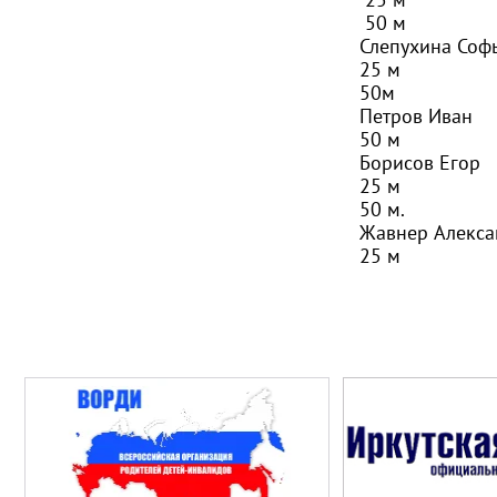
50 м
Слепухина Соф
25 м
50м
Петров Иван
50 м
Борисов Егор
25 м
50 м.
Жавнер Алекса
25 м