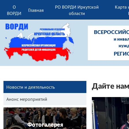
О
РО ВОРДИ Иркутской
Карта 
Главная
ВОРДИ
области
ВСЕРОССИЙС
и инва
нужд
РЕГИ
Дайте нам
Новости и деятельность
Анонс мероприятий
Фотогалерея