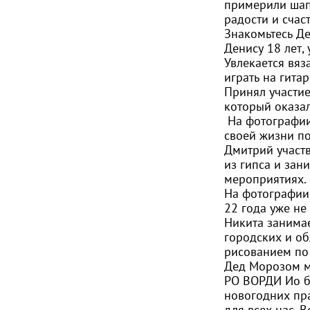
примерили шап
радости и счаст
Знакомьтесь Де
Денису 18 лет,
Увлекается вяз
играть на гитар
Принял участие
который оказа
На фотографии
своей жизни по
Дмитрий участ
из гипса и зан
мероприятиях.
На фотографии 
22 года уже не
Никита занимае
городских и о
рисованием по
Дед Морозом мо
РО ВОРДИ Ио бл
новогодних пра
для всех нас. 