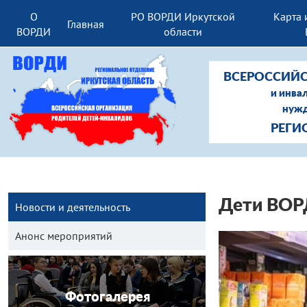
О
РО ВОРДИ Иркутской
Карта 
Главная
ВОРДИ
области
ВСЕРОССИЙС
и инва
нужд
РЕГИ
Дети ВОРД
Новости и деятельность
Анонс мероприятий
Фотогалерея