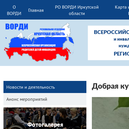
О
РО ВОРДИ Иркутской
Карта 
Главная
ВОРДИ
области
ВСЕРОССИЙС
и инва
нужд
РЕГИ
Добрая ку
Новости и деятельность
Анонс мероприятий
Фотогалерея