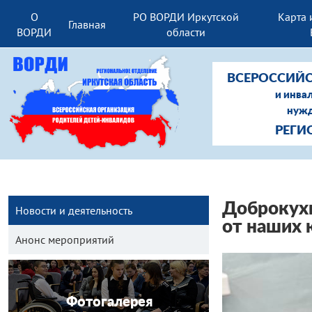
О
РО ВОРДИ Иркутской
Карта 
Главная
ВОРДИ
области
ВСЕРОССИЙС
и инва
нужд
РЕГИ
Доброкухн
Новости и деятельность
от наших
Анонс мероприятий
Фотогалерея