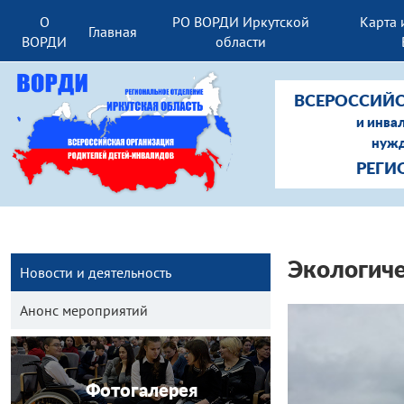
О
РО ВОРДИ Иркутской
Карта 
Главная
ВОРДИ
области
ВСЕРОССИЙС
и инва
нужд
РЕГИ
Экологиче
Новости и деятельность
Анонс мероприятий
Фотогалерея