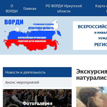
О
РО ВОРДИ Иркутской
Карта 
Главная
ВОРДИ
области
ВСЕРОССИЙС
и инва
нужд
РЕГИ
Экскурси
Новости и деятельность
натуралис
Анонс мероприятий
Фотогалерея