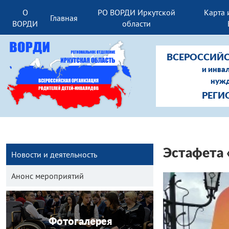
О
РО ВОРДИ Иркутской
Карта 
Главная
ВОРДИ
области
ВСЕРОССИЙС
и инва
нужд
РЕГИ
Эстафета 
Новости и деятельность
Анонс мероприятий
Фотогалерея