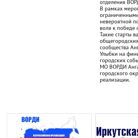
отделения ВОР
В рамках мероп
ограниченными
невероятной по
воля к победе 
Такие старты в
общегородских 
сообщества Анг
Улыбки на фини
городских собы
МО ВОРДИ Анг
городского окр
реализации.