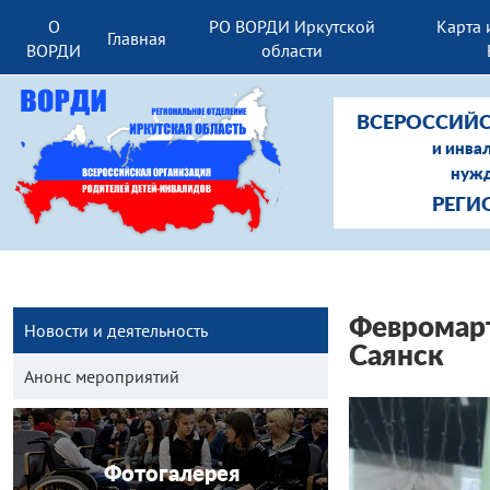
О
РО ВОРДИ Иркутской
Карта 
Главная
ВОРДИ
области
ВСЕРОССИЙС
и инва
нужд
РЕГИ
Февромарт
Новости и деятельность
Саянск
Анонс мероприятий
Фотогалерея