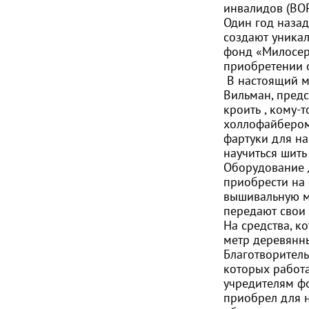
инвалидов (ВОР
Один год назад
создают уникал
фонд «Милосерд
приобретении 
В настоящий мо
Вильман, предс
кроить , кому-
холлофайбером 
фартуки для н
научиться шить
Оборудование д
приобрести на 
вышивальную ма
передают свои
На средства, к
метр деревянны
Благотворитель
которых работа
учредителям ф
приобрел для н