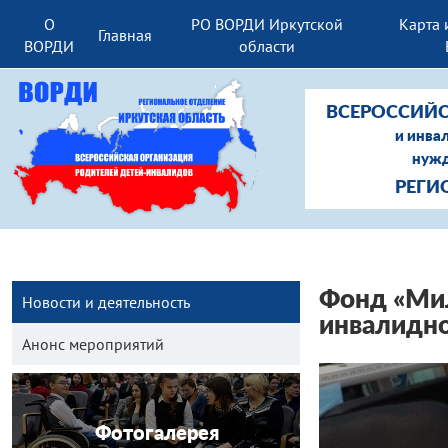
О
РО ВОРДИ Иркутской
Карта 
Главная
ВОРДИ
области
ВСЕРОССИЙС
и инва
нужд
РЕГИ
Фонд «Ми
Новости и деятельность
инвалидно
Анонс мероприятий
Фотогалерея