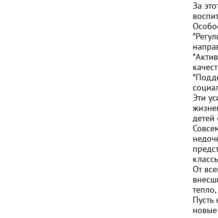
За эт
воспи
Особо
*Регу
напра
*Акти
качес
*Подд
социа
Эти у
жизне
детей
Совсем
недочё
предс
классы
От вс
внесш
тепло,
Пусть
новые