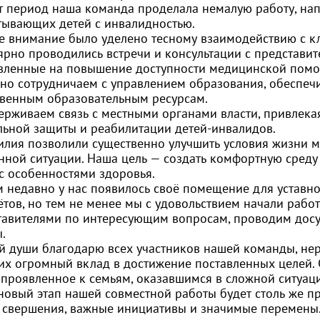
от период наша команда проделала немалую работу, нап
тывающих детей с инвалидностью.
е внимание было уделено тесному взаимодействию с к
лярно проводились встречи и консультации с представи
вленные на повышение доступности медицинской помо
вно сотрудничаем с управлением образования, обеспеч
твенным образовательным ресурсам.
ерживаем связь с местными органами власти, привлека
льной защиты и реабилитации детей-инвалидов.
силия позволили существенно улучшить условия жизни м
нной ситуации. Наша цель — создать комфортную среду
 с особенностями здоровья.
 недавно у нас появилось своё помещение для уставно
тов, но тем не менее мы с удовольствием начали рабо
тавителями по интересующим вопросам, проводим досуг
.
ей души благодарю всех участников нашей команды, не
их огромный вклад в достижение поставленных целей. 
 проявленное к семьям, оказавшимся в сложной ситуац
 новый этап нашей совместной работы будет столь же 
 свершения, важные инициативы и значимые перемены.