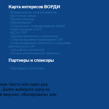
Карта интересов ВОРДИ
-
Юридическое сопровождение
- Доступная среда
- Ранняя помощь
- Образование
-
Социальное сопровождение семей
- Реабилитация и СКЛ
- МСЭ и ТСР
- Здравоохранение и паллиатив
- Сопровождаемое проживание 18+
- Сопровождаемая занятость и трудовая
деятельность 18+
-
Специфика нозологий
- Лучшие региональные практики
Партнеры и спонсоры
- Партнеры и спонсоры
ния текста или один раз,
. Далее выберите одну из
й версии», «Копировать» или