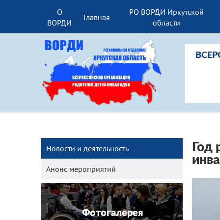
О
РО ВОРДИ Иркутской
Главная
ВОРДИ
области
ВСЕР
Год 
Новости и деятельность
инв
Анонс мероприятий
Фотогалерея