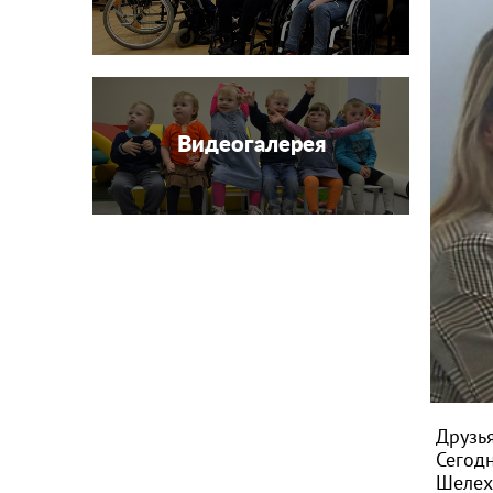
Видеогалерея
Друзья
Сегод
Шелех