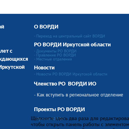
ой
О ВОРДИ
- Переход на центральный сайт ВОРДИ
РО ВОРДИ Иркутской области
- Документы РО ВОРДИ
лет с
- Правление РО ВОРДИ
-
Местные отделения
уждающихся
 Иркутской
Новости
- Новости РО ВОРДИ Иркутской области
Членство РО
ВОРДИ ИО
- Как вступить в региональное отделение
Проекты РО ВОРДИ
Щёлкните здесь два раза для редактирова
- Премия ВОРДИ
чтобы открыть панель работы с элементом