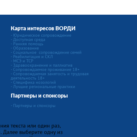
Карта интересов ВОРДИ
-
Юридическое сопровождение
- Доступная среда
- Ранняя помощь
- Образование
-
Социальное сопровождение семей
- Реабилитация и СКЛ
- МСЭ и ТСР
- Здравоохранение и паллиатив
- Сопровождаемое проживание 18+
- Сопровождаемая занятость и трудовая
деятельность 18+
-
Специфика нозологий
- Лучшие региональные практики
Партнеры и спонсоры
- Партнеры и спонсоры
ния текста или один раз,
. Далее выберите одну из