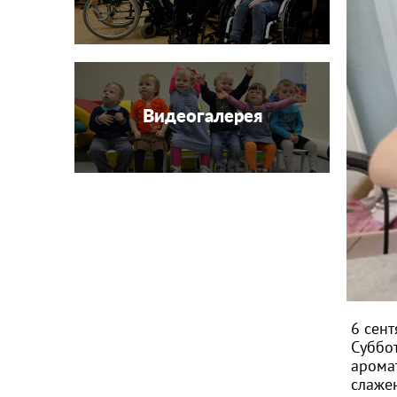
Видеогалерея
6 сент
Суббо
аромат
слаже