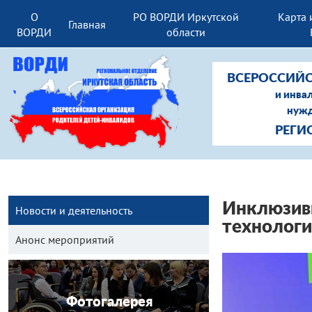
О
РО ВОРДИ Иркутской
Карта 
Главная
ВОРДИ
области
ВСЕРОССИЙС
и инва
нужд
РЕГИ
Инклюзивн
Новости и деятельность
технологи
Анонс мероприятий
Фотогалерея