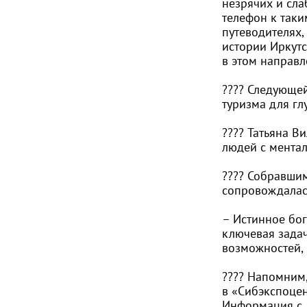
незрячих и сл
телефон к так
путеводителях,
истории Иркутс
в этом направл
???? Следующе
туризма для гл
???? Татьяна В
людей с мента
????️ Собравши
сопровождалась
– Истинное бог
ключевая задач
возможностей, 
???? Напомним
в «Сибэкспоцен
Информация с