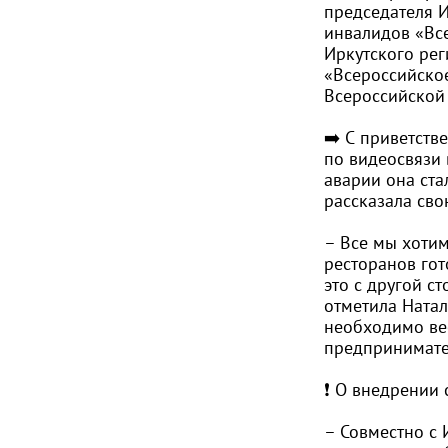
председателя 
инвалидов «Все
Иркутского ре
«Всероссийское
Всероссийской
➡️ С приветст
по видеосвязи 
аварии она ста
рассказала св
– Все мы хотим
ресторанов гот
это с другой с
отметила Натал
необходимо вес
предпринимате
❗️ О внедрении
– Совместно с