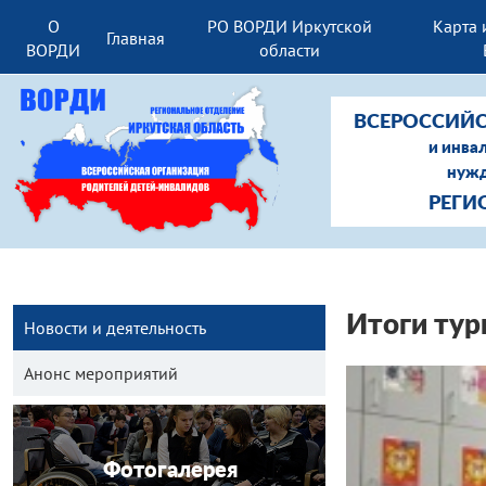
О
РО ВОРДИ Иркутской
Карта 
Главная
ВОРДИ
области
ВСЕРОССИЙС
и инва
нужд
РЕГИ
Итоги тур
Новости и деятельность
Анонс мероприятий
Фотогалерея