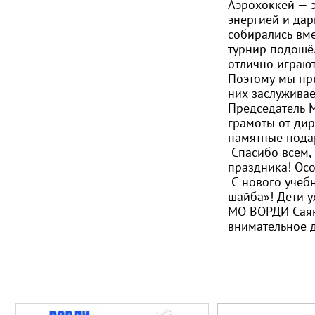
Аэрохоккей — э
энергией и да
собирались вме
турнир подошёл
отлично играют
Поэтому мы пр
них заслужива
Председатель 
грамоты от ди
памятные пода
Спасибо всем, 
праздника! Осо
С нового учеб
шайба»! Дети у
МО ВОРДИ Саян
внимательное 