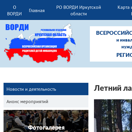
О
РО ВОРДИ Иркутской
Карта 
Главная
ВОРДИ
области
ВСЕРОССИЙС
и инва
нужд
РЕГИ
Летний ла
Новости и деятельность
Анонс мероприятий
Фотогалерея