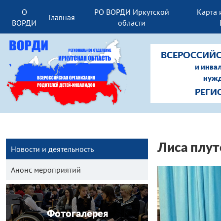
О
РО ВОРДИ Иркутской
Карта 
Главная
ВОРДИ
области
ВСЕРОССИЙС
и инва
нужд
РЕГИ
Лиса плут
Новости и деятельность
Анонс мероприятий
Фотогалерея