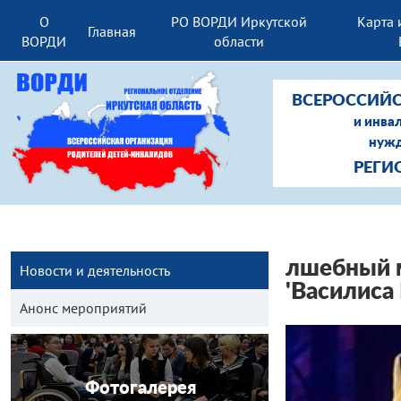
О
РО ВОРДИ Иркутской
Карта 
Главная
ВОРДИ
области
ВСЕРОССИЙС
и инва
нужд
РЕГИ
лшебный м
Новости и деятельность
'Василиса
Анонс мероприятий
Фотогалерея