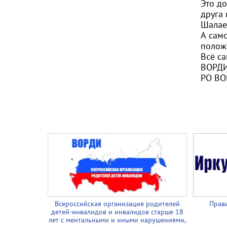
Это д
друга
Шалае
А сам
полож
Всё с
ВОРД
РО ВОР
Всероссийская организация родителей
Прави
детей-инвалидов и инвалидов старше 18
лет с ментальными и иными нарушениями,