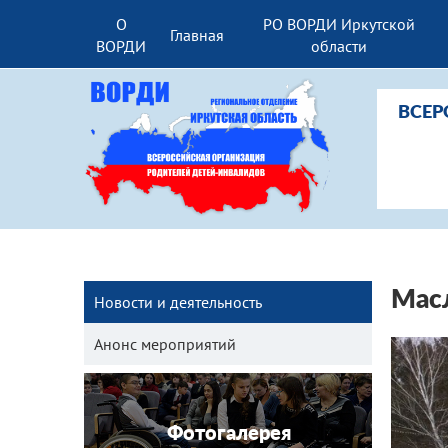
О
РО ВОРДИ Иркутской
Главная
ВОРДИ
области
ВСЕР
Масл
Новости и деятельность
Анонс мероприятий
Фотогалерея