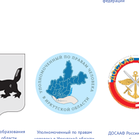
федерации
 образования
Уполномоченный по правам
ДОСААФ России
 области
человека в Иркутской области