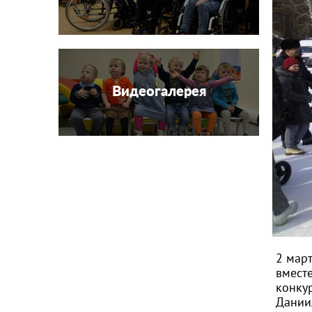
Видеогалерея
2 мар
вмест
конкур
Даниил