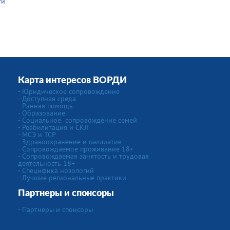
ти
Карта интересов ВОРДИ
-
Юридическое сопровождение
- Доступная среда
- Ранняя помощь
- Образование
-
Социальное сопровождение семей
- Реабилитация и СКЛ
- МСЭ и ТСР
- Здравоохранение и паллиатив
- Сопровождаемое проживание 18+
- Сопровождаемая занятость и трудовая
деятельность 18+
-
Специфика нозологий
- Лучшие региональные практики
Партнеры и спонсоры
- Партнеры и спонсоры