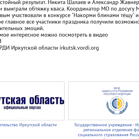
остойный результат. Никита Шалаев и Александр Жавнер
 и выиграли обтяжку кваса. Координатор МО по досугу
вым участвовали в конкурсе "Накорми блинами тёщу" и
ое главное все участники праздника получили возможно
ительных эмоций.
амое интересное можно посмотреть в видео
И
ДИ Иркутской области irkutsk.vordi.org
тельство Иркутской области
Государственное учреждение - И
региональное отделение ф
социального страхования Росс