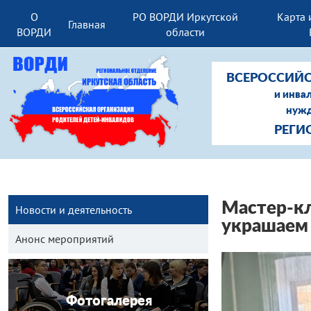
О
РО ВОРДИ Иркутской
Карта 
Главная
ВОРДИ
области
ВСЕРОССИЙС
и инва
нужд
РЕГИ
Мастер-кл
Новости и деятельность
украшаем
Анонс мероприятий
Фотогалерея