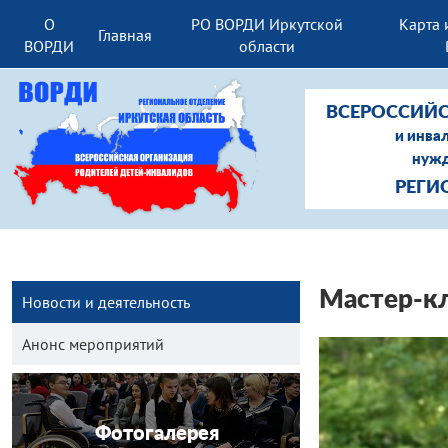
О
РО ВОРДИ Иркутской
Карта 
Главная
ВОРДИ
области
ВСЕРОССИЙС
и инва
нужд
РЕГИ
Мастер-кл
Новости и деятельность
Анонс мероприятий
Фотогалерея