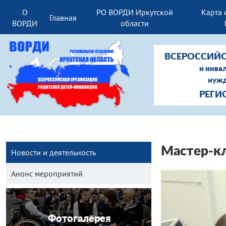
О
РО ВОРДИ Иркутской
Карта 
Главная
ВОРДИ
области
ВСЕРОССИЙС
и инва
нужд
РЕГИ
Мастер-кл
Новости и деятельность
Анонс мероприятий
Фотогалерея