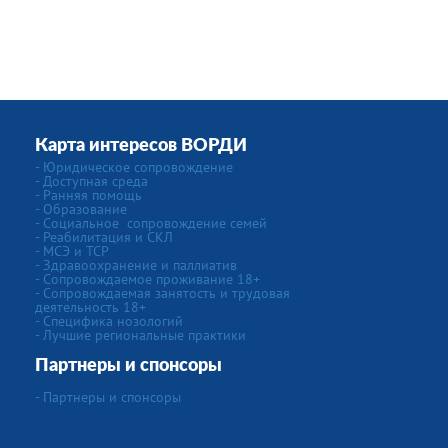
Карта интересов ВОРДИ
-
Юридическое сопровождение
- Доступная среда
- Ранняя помощь
- Образование
-
Социальное сопровождение семей
- Реабилитация и СКЛ
- МСЭ и ТСР
- Здравоохранение и паллиатив
- Сопровождаемое проживание 18+
- Сопровождаемая занятость и трудовая
деятельность 18+
-
Специфика нозологий
- Лучшие региональные практики
Партнеры и спонсоры
- Партнеры и спонсоры