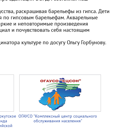
усства, раскрашивая барельефы из гипса. Дети
ия по гипсовым барельефам. Акварельные
 яркие и неповторимые произведения
циал и почувствовать себя настоящим
натора культуре по досугу Ольгу Горбунову.
ркутское
ОГАУСО "Комплексный центр социального
онда
обслуживания населения"
ийской