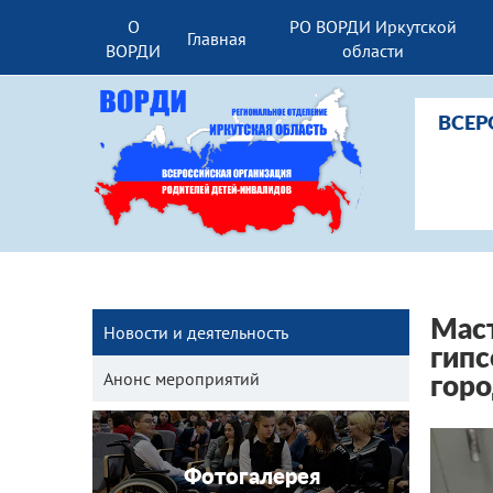
О
РО ВОРДИ Иркутской
Главная
ВОРДИ
области
ВСЕР
Маст
Новости и деятельность
гипс
Анонс мероприятий
горо
Фотогалерея