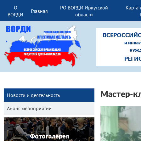
О
РО ВОРДИ Иркутской
Карта 
Главная
ВОРДИ
области
ВСЕРОССИЙС
и инва
нужд
РЕГИ
Мастер-кл
Новости и деятельность
Анонс мероприятий
Фотогалерея