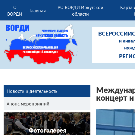
О
РО ВОРДИ Иркутской
Карта 
Главная
ВОРДИ
области
ВСЕРОССИЙС
и инва
нужд
РЕГИ
Междунаро
Новости и деятельность
концерт и
Анонс мероприятий
Фотогалерея