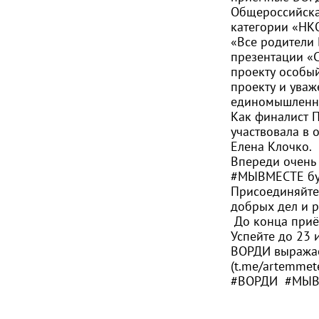
Общероссийска
категории «НК
«Все родители
презентации «
проекту особый
проекту и уваж
единомышленн
Как финалист 
участвовала в 
Елена Клочко.
Впереди очень 
#МЫВМЕСТЕ
бу
Присоединяйтес
добрых дел и 
️ До конца при
Успейте до 23
ВОРДИ выражае
(
t.me/artemmet
#ВОРДИ
#МЫВ