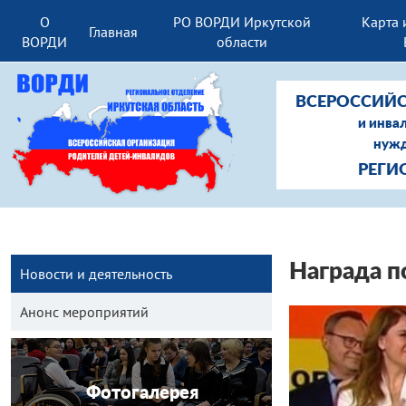
О
РО ВОРДИ Иркутской
Карта 
Главная
ВОРДИ
области
ВСЕРОССИЙС
и инва
нужд
РЕГИ
Награда п
Новости и деятельность
Анонс мероприятий
Фотогалерея