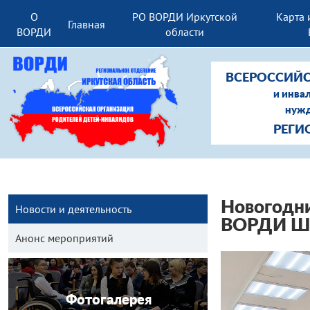
О
РО ВОРДИ Иркутской
Карта 
Главная
ВОРДИ
области
ВСЕРОССИЙС
и инва
нужд
РЕГИ
Новогодни
Новости и деятельность
ВОРДИ Шел
Анонс мероприятий
Фотогалерея