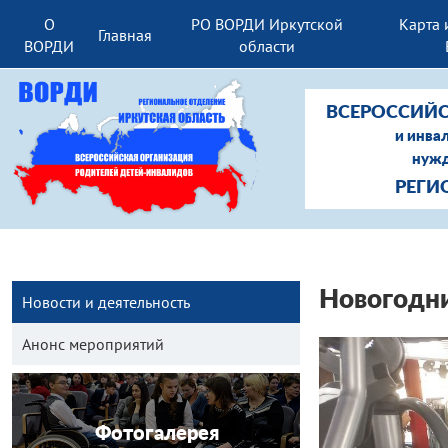
О
РО ВОРДИ Иркутской
Карта 
Главная
ВОРДИ
области
ВСЕРОССИЙС
и инва
нужд
РЕГИ
Новогодни
Новости и деятельность
Анонс мероприятий
Фотогалерея