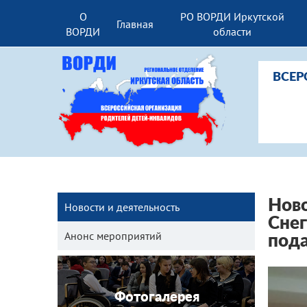
О
РО ВОРДИ Иркутской
Главная
ВОРДИ
области
ВСЕР
Ново
Новости и деятельность
Снег
Анонс мероприятий
пода
Фотогалерея