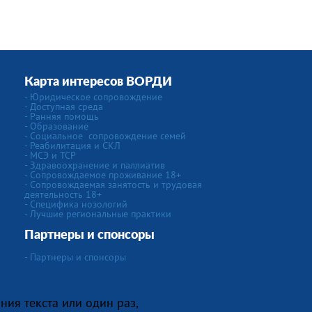
Карта интересов ВОРДИ
-
Юридическое сопровождение
- Доступная среда
- Ранняя помощь
- Образование
-
Социальное сопровождение семей
- Реабилитация и СКЛ
- МСЭ и ТСР
- Здравоохранение и паллиатив
- Сопровождаемое проживание 18+
- Сопровождаемая занятость и трудовая
деятельность 18+
-
Специфика нозологий
- Лучшие региональные практики
Партнеры и спонсоры
- Партнеры и спонсоры
ния текста или один раз,