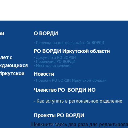
ой
О ВОРДИ
- Переход на центральный сайт ВОРДИ
РО ВОРДИ Иркутской области
- Документы РО ВОРДИ
лет с
- Правление РО ВОРДИ
-
Местные отделения
уждающихся
 Иркутской
Новости
- Новости РО ВОРДИ Иркутской области
Членство РО
ВОРДИ ИО
- Как вступить в региональное отделение
Проекты РО ВОРДИ
Щёлкните здесь два раза для редактирова
- Премия ВОРДИ