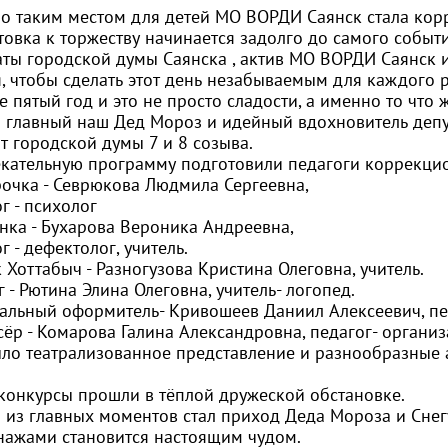
о таким местом для детей МО ВОРДИ Саянск стала кор
овка к торжеству начинается задолго до самого событи
аты городской думы Саянска , актив МО ВОРДИ Саянск
я, чтобы сделать этот день незабываемым для каждого 
е пятый год и это не просто сладости, а именно то что 
 главный наш Дед Мороз и идейный вдохновитель депу
т городской думы 7 и 8 созыва.
екательную программу подготовили педагоги коррекци
рочка - Севрюкова Людмила Сергеевна,
г - психолог
нка - Бухарова Вероника Андреевна,
г - дефектолог, учитель.
 Хоттабыч - Разногузова Кристина Олеговна, учитель.
 - Рютина Элина Олеговна, учитель- логопед.
альный оформитель- Кривошеев Даниил Алексеевич, пе
ёр - Комарова Галина Александровна, педагог- организ
ыло театрализованное представление и разнообразные
 конкурсы прошли в тёплой дружеской обстановке.
 из главных моментов стал приход Деда Мороза и Снегу
нажами становится настоящим чудом.