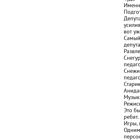
Именн
Подгот
Депут
усили
вот уж
Самый
депута
Развл
Снегу
педаго
Снежи
педаго
Старик
Анидаг
Музык
Режисс
Это б
ребят.
Игры,
Одним
персо