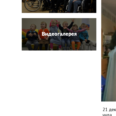
Видеогалерея
21 де
чуда ‍